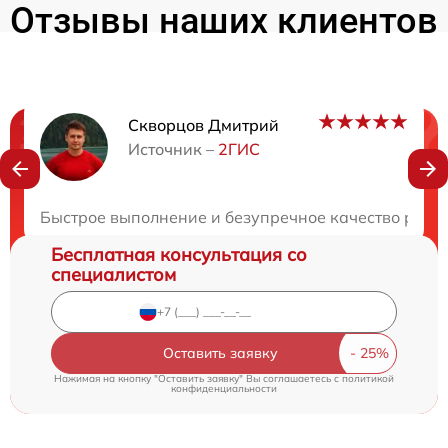
Отзывы наших клиентов
Скворцов Дмитрий
Нужна консультация?
Источник –
2ГИС
Закажите бесплатную консультацию
Быстрое выполнение и безупречное качество ремо
Бесплатная консультация со
специалистом
Оставить заявку
Нажимая на кнопку "Оставить заявку" Вы соглашаетесь c
политикой
конфиденциальности