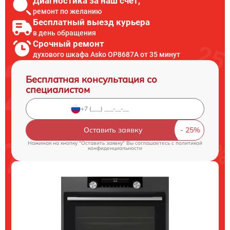
Диагностика за наш счет,
ремонт по желанию
Бесплатный выезд курьера
в день обращения
Срочный ремонт
духового шкафа Asko OP8687A от 35 минут
Бесплатная консультация со
специалистом
Оставить заявку
Нажимая на кнопку "Оставить заявку" Вы соглашаетесь c
политикой
конфиденциальности