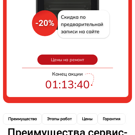
Скидка по
-20%
предварительной
записи на сайте
Цены на ремонт
Конец акции
01:13:39
Преимущества
Этапы работ
Цены
Гарантия
М
Преимущества сервис-