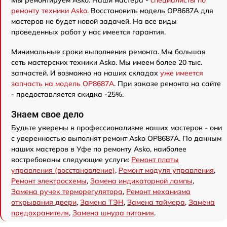
Мы ремонтируем Asko. Наши мастера -
специалисты по
ремонту техники Asko
. Восстановить модель OP8687A для
мастеров не будет новой задачей. На все виды
проведенных работ у нас имеется гарантия.
Минимальные сроки выполнения ремонта. Мы большая
сеть мастерских техники Asko. Мы имеем более 20 тыс.
запчастей. И возможно на наших складах
уже имеется
запчасть на модель OP8687A
. При заказе ремонта на сайте
- предоставляется скидка -25%.
Знаем свое дело
Будьте уверены в профессионализме наших мастеров - они
с уверенностью выполнят ремонт Asko OP8687A. По данным
наших мастеров в Уфе по ремонту Asko, наиболее
востребованы следующие услуги:
Ремонт платы
управления (восстановление)
,
Ремонт модуля управления
,
Ремонт электросхемы
,
Замена индикаторной лампы
,
Замена ручек терморегулятора
,
Ремонт механизма
открывания двери
,
Замена ТЭН
,
Замена таймера
,
Замена
предохранителя
,
Замена шнура питания
.