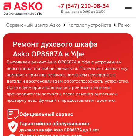
+7 (347) 210-06-34
Ежедневно с 9:00 до 21:00
Сервисный центр Asko
в Уфе
Сервисный центр Asko
Каталог устройств
Ремонт
Ремонт духового шкафа
Asko OP8687A в Уфе
Выполняем ремонт Asko OP8687A в Уфе с устранением
неисправностей любой сложности. Проводим диагностику,
выявляем причины поломки, заменяем неисправные
детали и восстанавливаем работоспособность устройства.
Используем оригинальные или рекомендованные
производителем запчасти, после ремонта выполняем
проверку всех функций и предоставляем гарантию.
Официальный сервис
Гарантийное обслуживание
духового шкафа Asko OP8687A до 3 лет