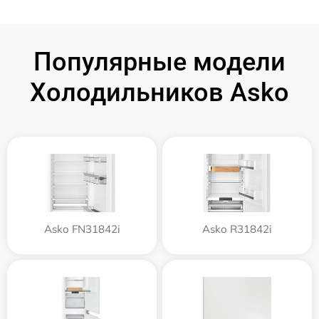
Популярные модели
Холодильников Asko
Asko FN31842i
Asko R31842i