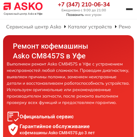
+7 (347) 210-06-34
Ежедневно с 9:00 до 21:00
Сервисный центр Asko
в Уфе
Позвонить
мне утром
Сервисный центр Asko
Каталог устройств
Ремонт
Ремонт кофемашины
Asko CM8457S в Уфе
Выполняем ремонт Asko CM8457S в Уфе с устранением
неисправностей любой сложности. Проводим диагностику,
выявляем причины поломки, заменяем неисправные
детали и восстанавливаем работоспособность устройства.
Используем оригинальные или рекомендованные
производителем запчасти, после ремонта выполняем
проверку всех функций и предоставляем гарантию.
Официальный сервис
Гарантийное обслуживание
кофемашины Asko CM8457S до 3 лет