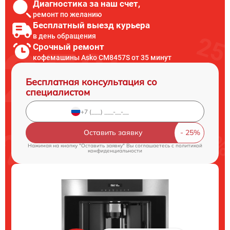
Диагностика за наш счет,
ремонт по желанию
Бесплатный выезд курьера
в день обращения
Срочный ремонт
кофемашины Asko CM8457S от 35 минут
Бесплатная консультация со
специалистом
Оставить заявку
Нажимая на кнопку "Оставить заявку" Вы соглашаетесь c
политикой
конфиденциальности