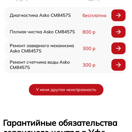
Диагностика Asko CM8457S
бесплатно
Полная чистка Asko CM8457S
800 р
Ремонт заварного механизма
300 р
Asko CM8457S
Ремонт счетчика воды Asko
300 р
CM8457S
У меня другая неисправность
Гарантийные обязательства