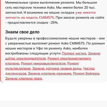
Минимальные сроки выполнения ремонта. Мы большая
сеть мастерских техники Asko. Мы имеем более 20 тыс.
запчастей. И возможно на наших складах
уже имеется
запчасть на модель CM8457S
. При заказе ремонта на сайте
- предоставляется скидка -25%.
Знаем свое дело
Будьте уверены в профессионализме наших мастеров - они
с уверенностью выполнят ремонт Asko CM8457S. По данным
наших мастеров в Уфе по ремонту Asko, наиболее
востребованы следующие услуги:
Полная чистка
,
Замена
щёток электродвигателя
,
Ремонт электромагнитного
клапана
,
Ремонт микровыключателя
,
Ремонт
мультиклапана
,
Замена датчика уровня воды
,
Чистка
диспенсеров
,
Замена клапана дренажа
,
Ремонт бойлера
,
Замена клапана пара
.