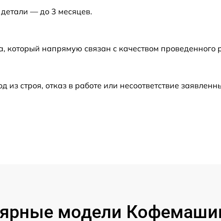
 детали — до 3 месяцев.
B
от 50 мин
от 30 мин
а, который напрямую связан с качеством проведенного
от 30 мин
из строя, отказ в работе или несоответствие заявлен
от 30 мин
от 60 мин
от 30 мин
от 60 мин
ярные модели Кофемаши
от 50 мин