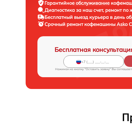
Гарантийное обслуживание
кофемаш
Диагностика за наш счет,
ремонт по
Бесплатный выезд курьера
в день о
Срочный ремонт
кофемашины Asko C
Бесплатная консультаци
Нажимая на кнопку "Оставить заявку" Вы соглашает
П