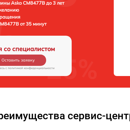
ины Asko CM8477B до 3 лет
 желанию
бращения
M8477B от 35 минут
я со специалистом
Оставить заявку
есь c
политикой конфиденциальности
реимущества сервис-цент