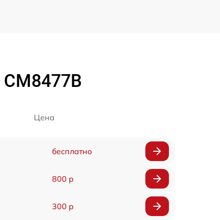
o CM8477B
Цена
бесплатно
800 р
300 р