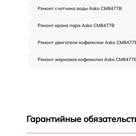
Ремонт счетчика воды Asko CM8477B
Ремонт крана пара Asko CM8477B
Ремонт двигателя кофемолки Asko CM8477
Ремонт жерновов кофемолки Asko CM8477
Ремонт термоблока/пароблока Asko
CM8477B
Замена трубок Asko CM8477B
Ремонт гидросистемы Asko CM8477B
Гарантийные обязательст
Ремонт кофемолки Asko CM8477B