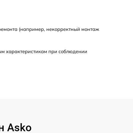
580 р
600 р
 ремонта (например, некорректный монтаж
475 р
ным характеристикам при соблюдении
800 р
350 р
700 р
1165 р
н Asko
1025 р