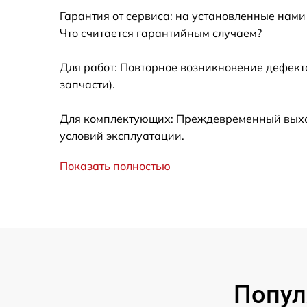
Гарантия от сервиса: на установленные нами
Замена жерновов кофемолки Asko CM8477
Что считается гарантийным случаем?
Замена прокладок Asko CM8477B
Для работ: Повторное возникновение дефект
запчасти).
Декальцинация Asko CM8477B
Для комплектующих: Преждевременный выход 
Замена датчиков Asko CM8477B
условий эксплуатации.
Показать полностью
Комплексная чистка Asko CM8477B
Замена термостата Asko CM8477B
Замена капучинатора Asko CM8477B
Попул
Ремонт ЦЗУ Asko CM8477B