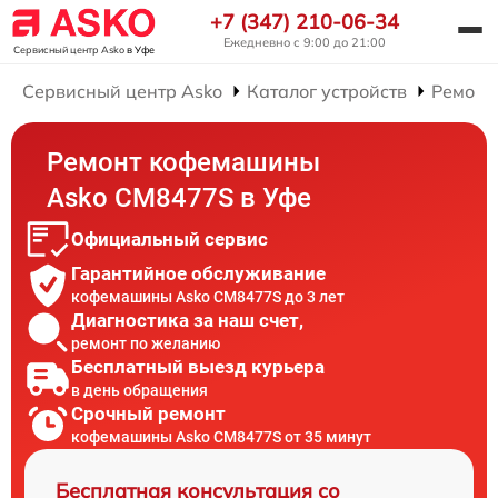
+7 (347) 210-06-34
Ежедневно с 9:00 до 21:00
Сервисный центр Asko
в Уфе
Сервисный центр Asko
Каталог устройств
Ремонт
Ремонт кофемашины
Asko CM8477S в Уфе
Официальный сервис
Гарантийное обслуживание
кофемашины Asko CM8477S до 3 лет
Диагностика за наш счет,
ремонт по желанию
Бесплатный выезд курьера
в день обращения
Срочный ремонт
кофемашины Asko CM8477S от 35 минут
Бесплатная консультация со