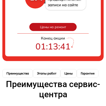
записи на сайте
Цены на ремонт
Конец акции
01:13:40
Преимущества
Этапы работ
Цены
Гарантия
М
Преимущества сервис-
центра