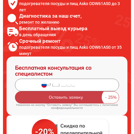
подогревателя посуды и пищ Asko ODW61AS0 до 3
лет
Диагностика за наш счет,
ремонт по желанию
Бесплатный выезд курьера
в день обращения
Срочный ремонт
подогревателя посуды и пищ Asko ODW61AS0 от 35
минут
Бесплатная консультация со
специалистом
Оставить заявку
Нажимая на кнопку "Оставить заявку" Вы соглашаетесь c
политикой
конфиденциальности
Скидка по
-20%
предварительной