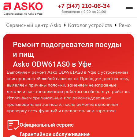
+7 (347) 210-06-34
Ежедневно с 9:00 до 21:00
Сервисный центр Asko
в Уфе
Сервисный центр Asko
Каталог устройств
Ремонт
Ремонт подогревателя посуды
и пищ
Asko ODW61AS0 в Уфе
Выполняем ремонт Asko ODW61AS0 в Уфе с устранением
неисправностей любой сложности. Проводим диагностику,
выявляем причины поломки, заменяем неисправные
детали и восстанавливаем работоспособность устройства.
Используем оригинальные или рекомендованные
производителем запчасти, после ремонта выполняем
проверку всех функций и предоставляем гарантию.
Официальный сервис
Гарантийное обслуживание