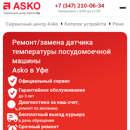
+7 (347) 210-06-34
Ежедневно с 9:00 до 21:00
Сервисный центр Asko
в Уфе
Сервисный центр Asko
Каталог устройств
Ремонт
Ремонт/замена датчика
температуры посудомоечной
машины
Asko в Уфе
Официальный сервис
Гарантийное обслуживание
до 3 лет
Диагностика за наш счет,
ремонт по желанию
Бесплатный выезд курьера
в день обращения
Срочный ремонт