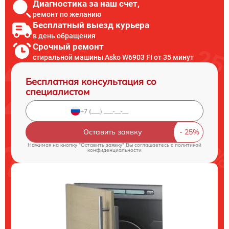
Диагностика за наш счет,
ремонт по желанию
Бесплатный выезд курьера
в день обращения
Срочный ремонт
стиральной машины Asko W6903 FI от 35 минут
Бесплатная консультация со
специалистом
Оставить заявку
Нажимая на кнопку "Оставить заявку" Вы соглашаетесь c
политикой
конфиденциальности