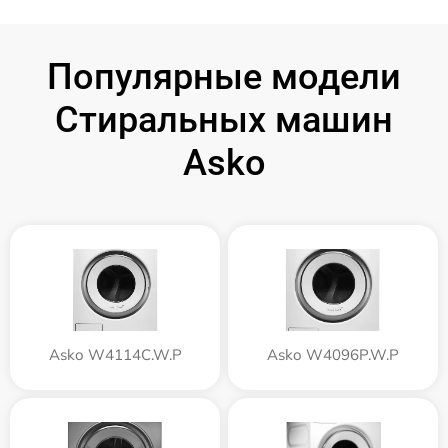
Популярные модели
Стиральных машин
Asko
Asko W4114C.W.P
Asko W4096P.W.P