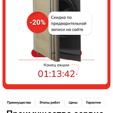
Скидка по
-20%
предварительной
записи на сайте
Цены на ремонт
Конец акции
01:13:41
Преимущества
Этапы работ
Цены
Гарантия
М