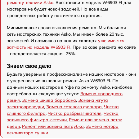
ремонту техники Asko
. Восстановить модель W6903 FI для
мастеров не будет новой задачей. На все виды
проведенных работ у нас имеется гарантия.
Минимальные сроки выполнения ремонта. Мы большая
сеть мастерских техники Asko. Мы имеем более 20 тыс.
запчастей. И возможно на наших складах
уже имеется
запчасть на модель W6903 FI
. При заказе ремонта на сайте
- предоставляется скидка -25%.
Знаем свое дело
Будьте уверены в профессионализме наших мастеров - они
с уверенностью выполнят ремонт Asko W6903 FI. По
данным наших мастеров в Уфе по ремонту Asko, наиболее
востребованы следующие услуги:
Замена приводного
ремня
,
Замена шкива барабана
,
Замена жгута
электропроводки
,
Замена сетевого фильтра
,
Чистка
сливного фильтра
,
Чистка разбрызгивателя
,
Чистка
заливного фильтра-сеточки
,
Ремонт или замена петли
двери
,
Ремонт или замена патрубка
,
Замена мотора
вентилятора сушки
.