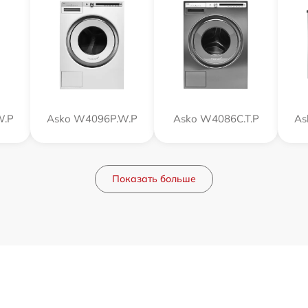
W.P
Asko W4096P.W.P
Asko W4086C.T.P
As
Показать больше