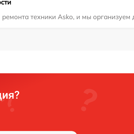
сти
емонта техники Asko, и мы организуем д
ция?