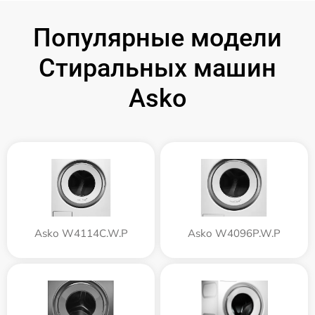
Популярные модели
Стиральных машин
Asko
Asko W4114C.W.P
Asko W4096P.W.P