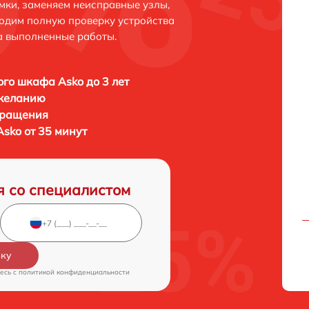
мки, заменяем неисправные узлы,
одим полную проверку устройства
а выполненные работы.
го шкафа Asko до 3 лет
 желанию
бращения
sko от 35 минут
я со специалистом
вку
есь c
политикой конфиденциальности