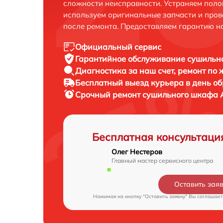
сложности неисправности. Устраняем поло
используем оригинальные запчасти и пров
после ремонта. Предоставляем гарантию н
Официальный сервис
Гарантийное обслуживание
сушильно
Диагностика за наш счет,
ремонт по
Бесплатный выезд курьера
в день о
Срочный ремонт
сушильного шкафа A
Бесплатная консультаци
Олег Нестеров
Главный мастер сервисного центра
Оставить зая
Нажимая на кнопку "Оставить заявку" Вы соглашает