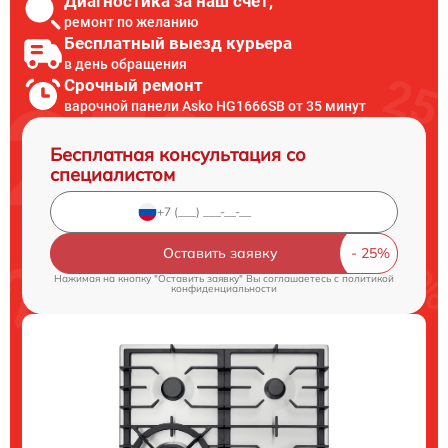
Диагностика за наш счет,
ремонт по желанию
Бесплатный выезд курьера
в день обращения
Срочный ремонт
варочной панели Asko HG1666SB от 35 минут
Бесплатная консультация со
специалистом
Оставить заявку
Нажимая на кнопку "Оставить заявку" Вы соглашаетесь c
политикой
конфиденциальности