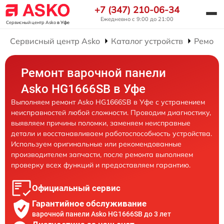
+7 (347) 210-06-34
Ежедневно с 9:00 до 21:00
Сервисный центр Asko
в Уфе
Сервисный центр Asko
Каталог устройств
Ремонт
Ремонт варочной панели
Asko HG1666SB в Уфе
Выполняем ремонт Asko HG1666SB в Уфе с устранением
неисправностей любой сложности. Проводим диагностику,
выявляем причины поломки, заменяем неисправные
детали и восстанавливаем работоспособность устройства.
Используем оригинальные или рекомендованные
производителем запчасти, после ремонта выполняем
проверку всех функций и предоставляем гарантию.
Официальный сервис
Гарантийное обслуживание
варочной панели Asko HG1666SB до 3 лет