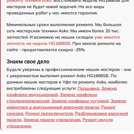
ремонту техники Asko
. Восстановить модель HG1666SB для
мастеров не будет новой задачей. На все виды
проведенных работ у нас имеется гарантия.
Минимальные сроки выполнения ремонта. Мы большая
сеть мастерских техники Asko. Мы имеем более 20 тыс.
запчастей. И возможно на наших складах
уже имеется
запчасть на модель HG1666SB
. При заказе ремонта на
сайте - предоставляется скидка -25%.
Знаем свое дело
Будьте уверены в профессионализме наших мастеров - они
с уверенностью выполнят ремонт Asko HG1666SB. По
данным наших мастеров в Уфе по ремонту Asko, наиболее
востребованы следующие услуги:
Прошивка
,
Замена
конфорки индукционной
,
Замена конфорки
стеклокерамической
,
Замена конфорки чугунной
,
Замена
инвентора в индукционной варочной панели
,
Ремонт
сенсора
,
Ремонт переключателя
,
Разблокировка варочной
панели
,
Замена панели управления
,
Ремонт модуля
управления
.