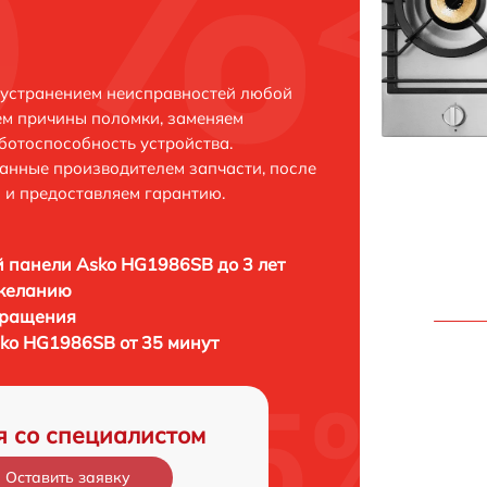
 устранением неисправностей любой
ем причины поломки, заменяем
ботоспособность устройства.
анные производителем запчасти, после
 и предоставляем гарантию.
 панели Asko HG1986SB до 3 лет
 желанию
бращения
ko HG1986SB от 35 минут
я со специалистом
Оставить заявку