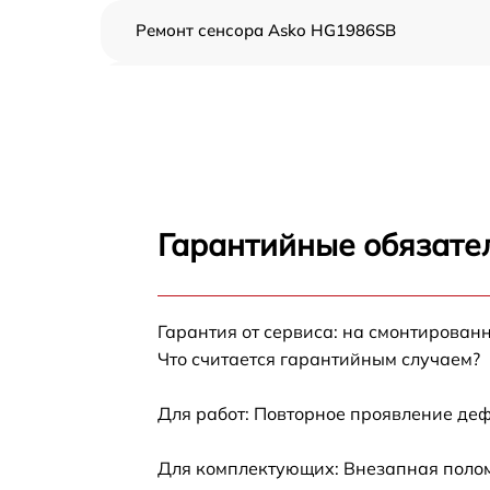
Ремонт сенсора Asko HG1986SB
Ремонт переключателя Asko HG1986SB
Разблокировка варочной панели Asko
HG1986SB
Замена панели управления Asko HG1986SB
Гарантийные обязател
Ремонт модуля управления Asko HG1986SB
Гарантия от сервиса: на смонтирован
Замена сенсора Asko HG1986SB
Что считается гарантийным случаем?
Для работ: Повторное проявление деф
Для комплектующих: Внезапная полом