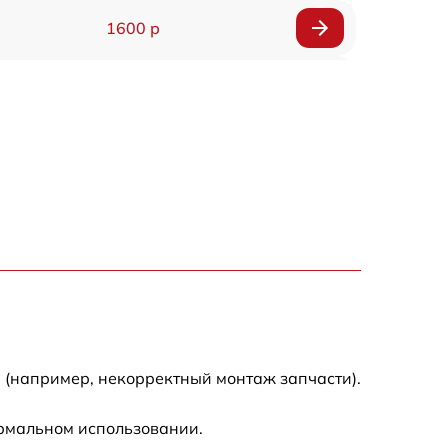
1600 р
750 р
600 р
1600 р
1900 р
1600 р
 (например, некорректный монтаж запчасти).
ормальном использовании.